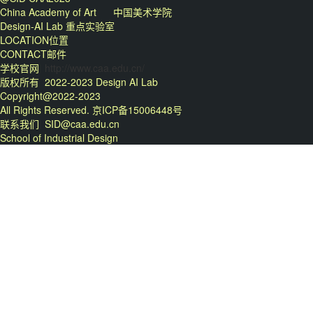
China Academy of Art 中国美术学院
Design-AI Lab 重点实验室
LOCATION位置
CONTACT邮件
学校官网
http://www.caa.edu.cn/
版权所有
2022-2023 Design AI Lab
Copyright@2022-2023
All Rights Reserved. 京ICP备15006448号
联系我们
SID@caa.edu.cn
School of Industrial Design