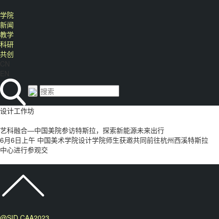
学院
新闻
教学
科研
共创
CN
EN
设计工作坊
艺科融合—中国美院参访特斯拉，探索新能源未来出行
6月6日上午 中国美术学院设计学院师生获邀共同前往杭州西溪特斯拉
中心进行参观交
@SID CAA2023